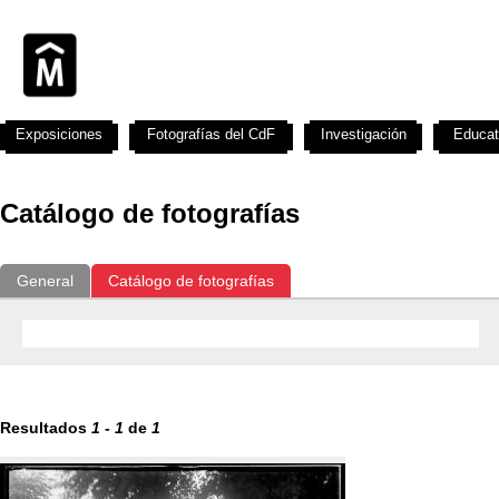
Exposiciones
Fotografías del CdF
Investigación
Educat
Catálogo de fotografías
General
Catálogo de fotografías
Resultados
1
-
1
de
1