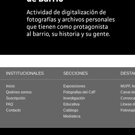
INSTITUCIONALES
SECCIONES
DESTA
Inicio
Exposiciones
MUFF, fes
Quiénes somos
Fotografías del CdF
Canal d
Suscripción
Investigación
Convoca
FAQ
Educativa
Líneas d
Contacto
Catálogo
Fotoviaj
Mediateca