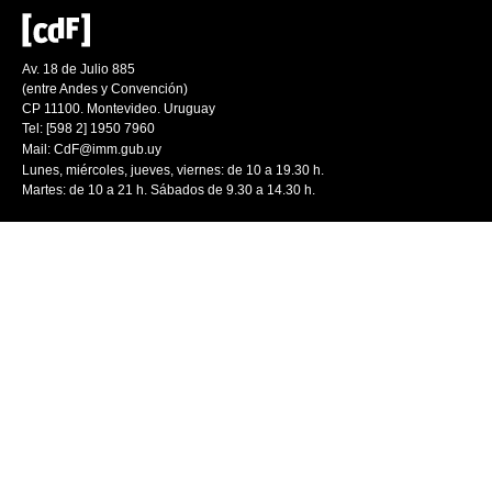
Av. 18 de Julio 885
(entre Andes y Convención)
CP 11100. Montevideo. Uruguay
Tel: [598 2] 1950 7960
Mail:
CdF@imm.gub.uy
Lunes, miércoles, jueves, viernes: de 10 a 19.30 h.
Martes: de 10 a 21 h. Sábados de 9.30 a 14.30 h.