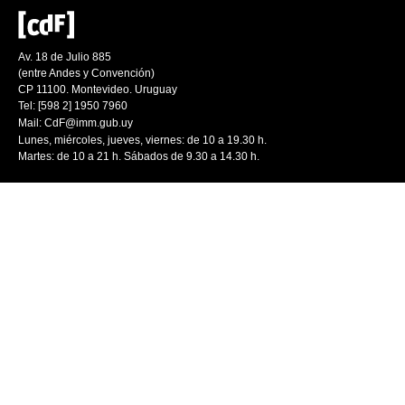
Av. 18 de Julio 885
(entre Andes y Convención)
CP 11100. Montevideo. Uruguay
Tel: [598 2] 1950 7960
Mail:
CdF@imm.gub.uy
Lunes, miércoles, jueves, viernes: de 10 a 19.30 h.
Martes: de 10 a 21 h. Sábados de 9.30 a 14.30 h.