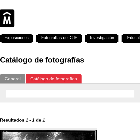
Exposiciones
Fotografías del CdF
Investigación
Educat
Catálogo de fotografías
General
Catálogo de fotografías
Resultados
1
-
1
de
1