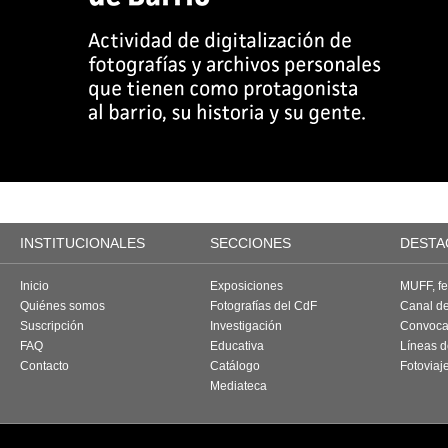
INSTITUCIONALES
SECCIONES
DESTA
Inicio
Exposiciones
MUFF, fes
Quiénes somos
Fotografías del CdF
Canal d
Suscripción
Investigación
Convoca
FAQ
Educativa
Líneas d
Contacto
Catálogo
Fotoviaj
Mediateca