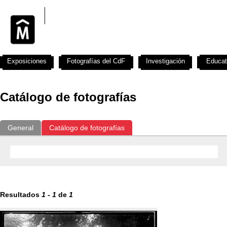
Exposiciones
Fotografías del CdF
Investigación
Educat
Catálogo de fotografías
General
Catálogo de fotografías
Resultados
1
-
1
de
1