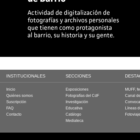
INSTITUCIONALES
SECCIONES
DESTA
Inicio
Exposiciones
MUFF, fes
Quiénes somos
Fotografías del CdF
Canal d
Suscripción
Investigación
Convoca
FAQ
Educativa
Líneas d
Contacto
Catálogo
Fotoviaj
Mediateca