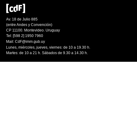
Av. 18 de Julio 885
(entre Andes y Convención)
CP 11100. Montevideo. Uruguay
Tel: [598 2] 1950 7960
Mail:
CdF@imm.gub.uy
Lunes, miércoles, jueves, viernes: de 10 a 19.30 h.
Martes: de 10 a 21 h. Sábados de 9.30 a 14.30 h.