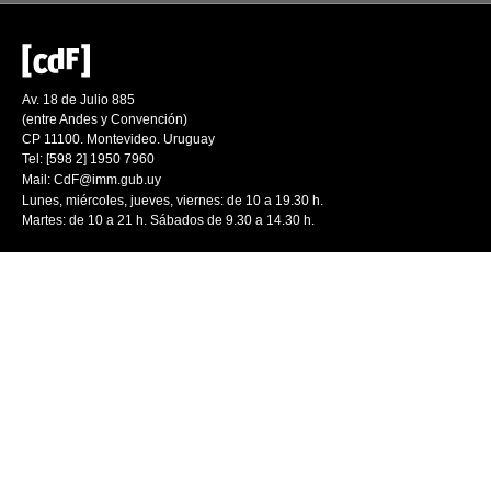
Av. 18 de Julio 885
(entre Andes y Convención)
CP 11100. Montevideo. Uruguay
Tel: [598 2] 1950 7960
Mail:
CdF@imm.gub.uy
Lunes, miércoles, jueves, viernes: de 10 a 19.30 h.
Martes: de 10 a 21 h. Sábados de 9.30 a 14.30 h.