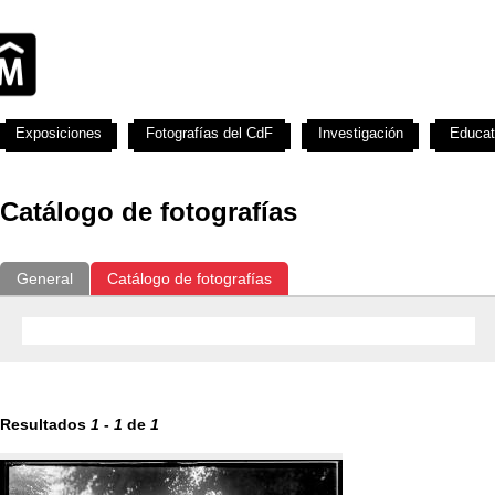
Exposiciones
Fotografías del CdF
Investigación
Educat
Catálogo de fotografías
General
Catálogo de fotografías
Resultados
1
-
1
de
1