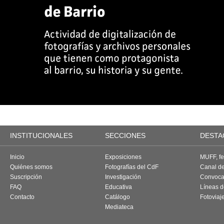
INSTITUCIONALES
SECCIONES
DESTA
Inicio
Exposiciones
MUFF, fes
Quiénes somos
Fotografías del CdF
Canal d
Suscripción
Investigación
Convoca
FAQ
Educativa
Líneas d
Contacto
Catálogo
Fotoviaj
Mediateca