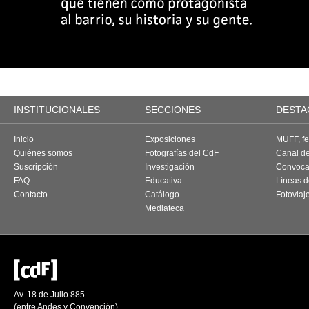
INSTITUCIONALES
SECCIONES
DESTA
Inicio
Exposiciones
MUFF, fes
Quiénes somos
Fotografías del CdF
Canal d
Suscripción
Investigación
Convoca
FAQ
Educativa
Líneas d
Contacto
Catálogo
Fotoviaj
Mediateca
Av. 18 de Julio 885
(entre Andes y Convención)