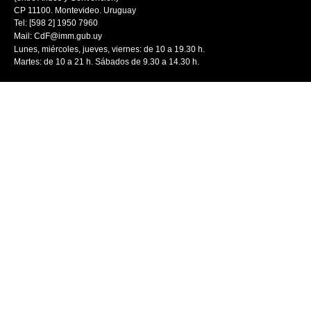
CP 11100. Montevideo. Uruguay
Tel: [598 2] 1950 7960
Mail:
CdF@imm.gub.uy
Lunes, miércoles, jueves, viernes: de 10 a 19.30 h.
Martes: de 10 a 21 h. Sábados de 9.30 a 14.30 h.