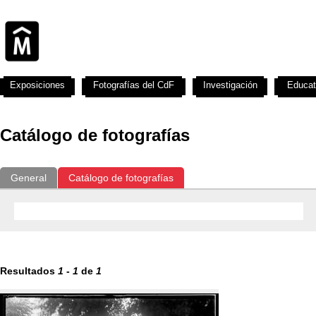
Exposiciones
Fotografías del CdF
Investigación
Educat
Catálogo de fotografías
General
Catálogo de fotografías
Resultados
1
-
1
de
1