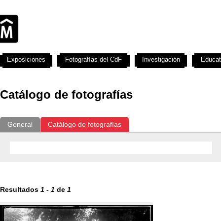
Exposiciones
Fotografías del CdF
Investigación
Educat
Catálogo de fotografías
General
Catálogo de fotografías
Resultados
1
-
1
de
1