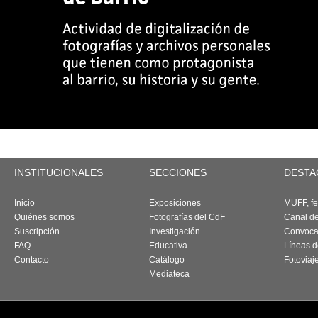
INSTITUCIONALES
SECCIONES
DESTA
Inicio
Exposiciones
MUFF, fes
Quiénes somos
Fotografías del CdF
Canal d
Suscripción
Investigación
Convoca
FAQ
Educativa
Líneas d
Contacto
Catálogo
Fotoviaj
Mediateca