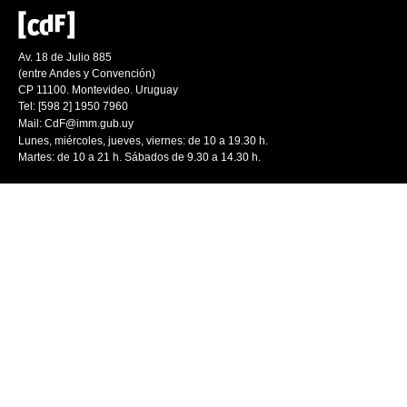
Av. 18 de Julio 885
(entre Andes y Convención)
CP 11100. Montevideo. Uruguay
Tel: [598 2] 1950 7960
Mail:
CdF@imm.gub.uy
Lunes, miércoles, jueves, viernes: de 10 a 19.30 h.
Martes: de 10 a 21 h. Sábados de 9.30 a 14.30 h.