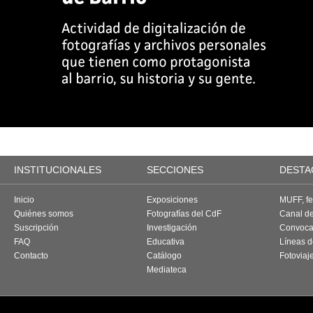
INSTITUCIONALES
SECCIONES
DESTA
Inicio
Exposiciones
MUFF, fes
Quiénes somos
Fotografías del CdF
Canal d
Suscripción
Investigación
Convoca
FAQ
Educativa
Líneas d
Contacto
Catálogo
Fotoviaj
Mediateca