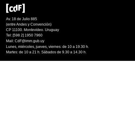
Av. 18 de Julio 885
(entre Andes y Convención)
CP 11100. Montevideo. Uruguay
Tel: [598 2] 1950 7960
Mail:
CdF@imm.gub.uy
Lunes, miércoles, jueves, viernes: de 10 a 19.30 h.
Martes: de 10 a 21 h. Sábados de 9.30 a 14.30 h.