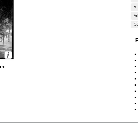
A
Ar
C
P
rro.