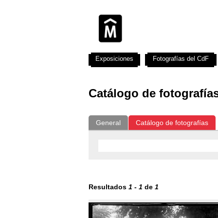
Exposiciones
Fotografías del CdF
Catálogo de fotografía
General
Catálogo de fotografías
Resultados
1
-
1
de
1