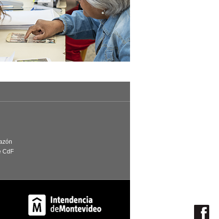
Razón
e CdF