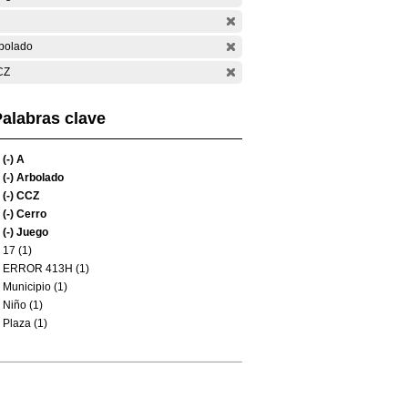
bolado
CZ
alabras clave
(-)
A
(-)
Arbolado
(-)
CCZ
(-)
Cerro
(-)
Juego
17 (1)
ERROR 413H (1)
Municipio (1)
Niño (1)
Plaza (1)