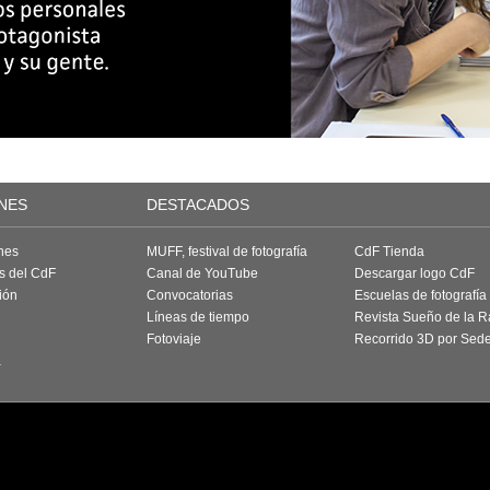
NES
DESTACADOS
nes
MUFF, festival de fotografía
CdF Tienda
as del CdF
Canal de YouTube
Descargar logo CdF
ión
Convocatorias
Escuelas de fotografía
Líneas de tiempo
Revista Sueño de la 
Fotoviaje
Recorrido 3D por Sed
a