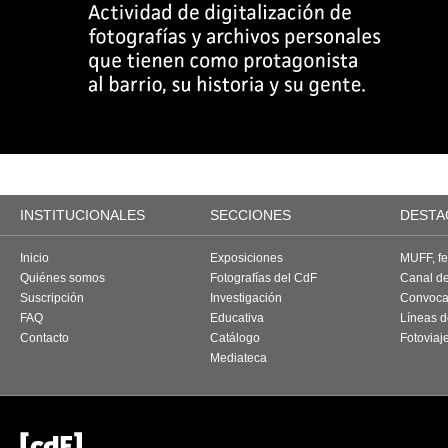
INSTITUCIONALES
SECCIONES
DESTA
Inicio
Exposiciones
MUFF, fes
Quiénes somos
Fotografías del CdF
Canal d
Suscripción
Investigación
Convoca
FAQ
Educativa
Líneas d
Contacto
Catálogo
Fotoviaj
Mediateca