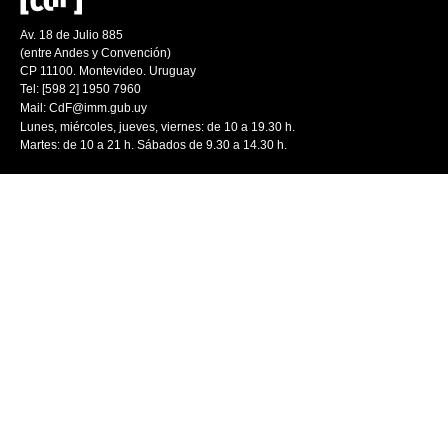
Av. 18 de Julio 885
(entre Andes y Convención)
CP 11100. Montevideo. Uruguay
Tel: [598 2] 1950 7960
Mail:
CdF@imm.gub.uy
Lunes, miércoles, jueves, viernes: de 10 a 19.30 h.
Martes: de 10 a 21 h. Sábados de 9.30 a 14.30 h.