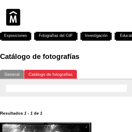
Exposiciones
Fotografías del CdF
Investigación
Educat
Catálogo de fotografías
General
Catálogo de fotografías
Resultados
1
-
1
de
1