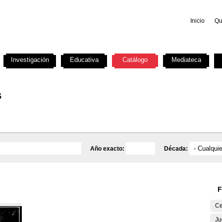
Inicio
Qu
Investigación
Educativa
Catálogo
Mediateca
s
Año exacto:
Década:
F
Ce
Ju