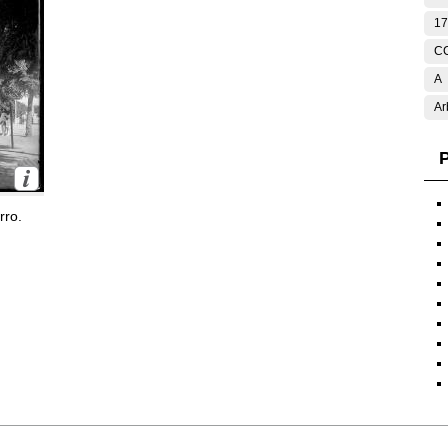
17
C
A
Ar
P
rro.