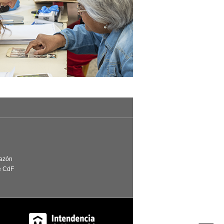
Razón
e CdF