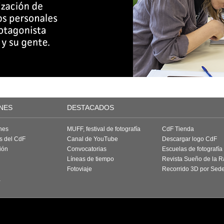
NES
DESTACADOS
nes
MUFF, festival de fotografía
CdF Tienda
as del CdF
Canal de YouTube
Descargar logo CdF
ión
Convocatorias
Escuelas de fotografía
Líneas de tiempo
Revista Sueño de la 
Fotoviaje
Recorrido 3D por Sed
a