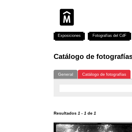
Exposiciones
Fotografías del CdF
Catálogo de fotografía
General
Catálogo de fotografías
Resultados
1
-
1
de
1