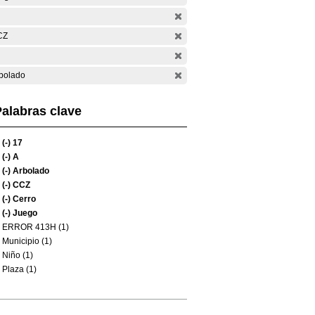
CZ
bolado
alabras clave
(-)
17
(-)
A
(-)
Arbolado
(-)
CCZ
(-)
Cerro
(-)
Juego
ERROR 413H (1)
Municipio (1)
Niño (1)
Plaza (1)