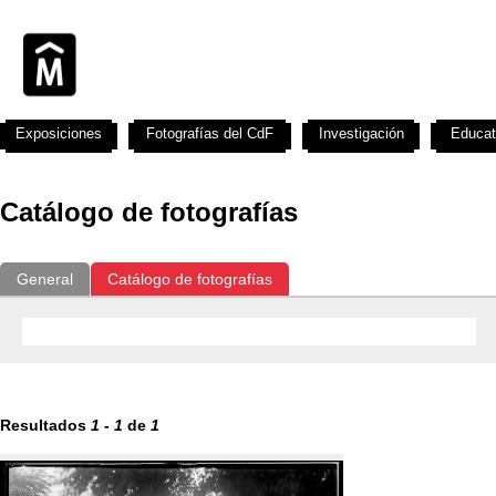
Exposiciones
Fotografías del CdF
Investigación
Educat
Catálogo de fotografías
General
Catálogo de fotografías
Resultados
1
-
1
de
1