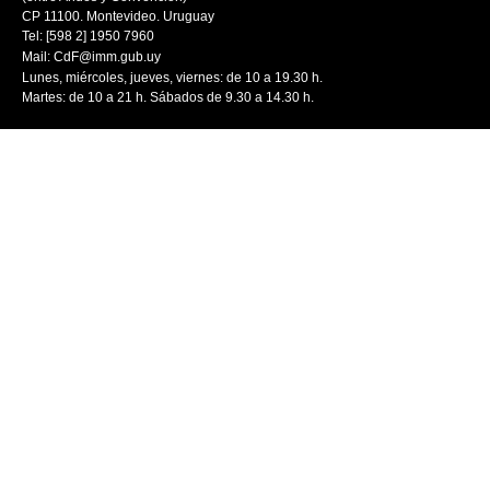
CP 11100. Montevideo. Uruguay
Tel: [598 2] 1950 7960
Mail:
CdF@imm.gub.uy
Lunes, miércoles, jueves, viernes: de 10 a 19.30 h.
Martes: de 10 a 21 h. Sábados de 9.30 a 14.30 h.