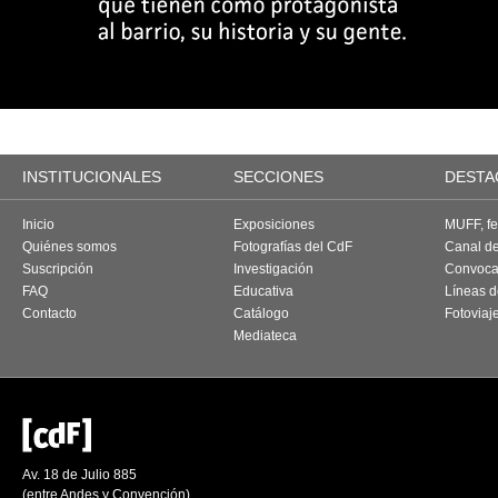
INSTITUCIONALES
SECCIONES
DESTA
Inicio
Exposiciones
MUFF, fes
Quiénes somos
Fotografías del CdF
Canal d
Suscripción
Investigación
Convoca
FAQ
Educativa
Líneas d
Contacto
Catálogo
Fotoviaj
Mediateca
Av. 18 de Julio 885
(entre Andes y Convención)