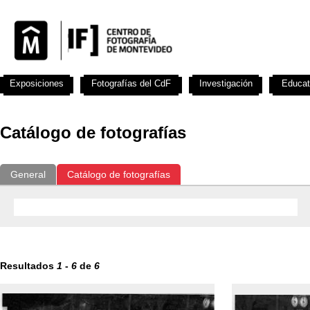
Exposiciones
Fotografías del CdF
Investigación
Educat
Catálogo de fotografías
General
Catálogo de fotografías
Resultados
1
-
6
de
6