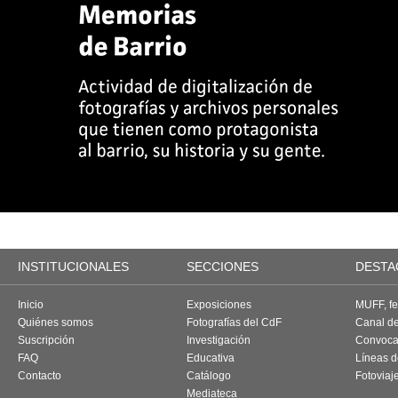
INSTITUCIONALES
SECCIONES
DESTA
Inicio
Exposiciones
MUFF, fes
Quiénes somos
Fotografías del CdF
Canal d
Suscripción
Investigación
Convoca
FAQ
Educativa
Líneas d
Contacto
Catálogo
Fotoviaj
Mediateca