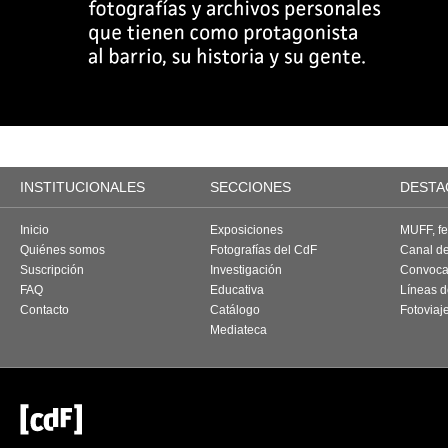
INSTITUCIONALES
SECCIONES
DESTA
Inicio
Exposiciones
MUFF, fes
Quiénes somos
Fotografías del CdF
Canal d
Suscripción
Investigación
Convoca
FAQ
Educativa
Líneas d
Contacto
Catálogo
Fotoviaj
Mediateca