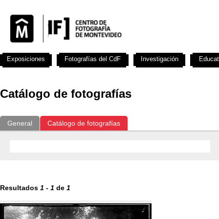
Exposiciones
Fotografías del CdF
Investigación
Educat
Catálogo de fotografías
General
Catálogo de fotografías
Resultados
1
-
1
de
1