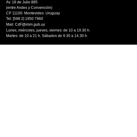
Av. 18 de Julio 885
(entre Andes y Convención)
CP 11100. Montevideo. Uruguay
Tel: [598 2] 1950 7960
Mail:
CdF@imm.gub.uy
Lunes, miércoles, jueves, viernes: de 10 a 19.30 h.
Martes: de 10 a 21 h. Sábados de 9.30 a 14.30 h.