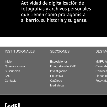
INSTITUCIONALES
SECCIONES
DESTA
Inicio
Exposiciones
MUFF, fes
Quiénes somos
Fotografías del CdF
Canal d
Suscripción
Investigación
Convoca
FAQ
Educativa
Líneas d
Contacto
Catálogo
Fotoviaj
Mediateca