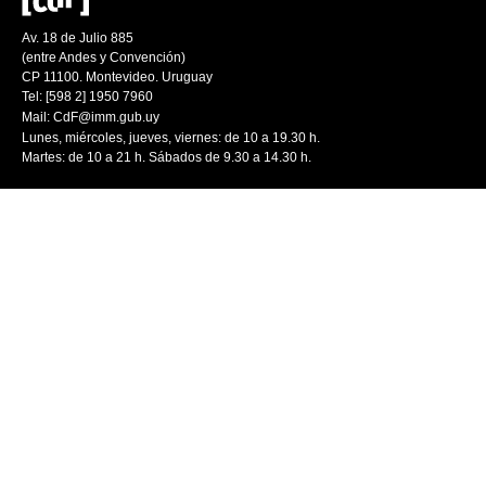
Av. 18 de Julio 885
(entre Andes y Convención)
CP 11100. Montevideo. Uruguay
Tel: [598 2] 1950 7960
Mail:
CdF@imm.gub.uy
Lunes, miércoles, jueves, viernes: de 10 a 19.30 h.
Martes: de 10 a 21 h. Sábados de 9.30 a 14.30 h.