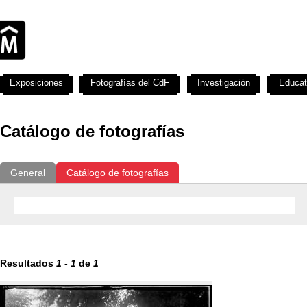
Exposiciones
Fotografías del CdF
Investigación
Educat
Catálogo de fotografías
General
Catálogo de fotografías
Resultados
1
-
1
de
1