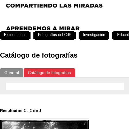
Exposiciones
Fotografías del CdF
Investigación
Educat
Catálogo de fotografías
General
Catálogo de fotografías
Resultados
1
-
1
de
1