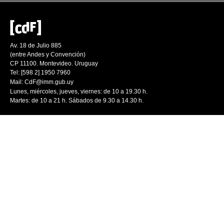
Av. 18 de Julio 885
(entre Andes y Convención)
CP 11100. Montevideo. Uruguay
Tel: [598 2] 1950 7960
Mail:
CdF@imm.gub.uy
Lunes, miércoles, jueves, viernes: de 10 a 19.30 h.
Martes: de 10 a 21 h. Sábados de 9.30 a 14.30 h.