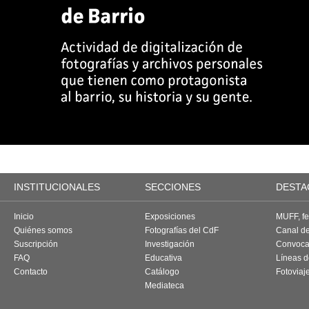
INSTITUCIONALES
SECCIONES
DESTA
Inicio
Exposiciones
MUFF, fes
Quiénes somos
Fotografías del CdF
Canal d
Suscripción
Investigación
Convoca
FAQ
Educativa
Líneas d
Contacto
Catálogo
Fotoviaj
Mediateca