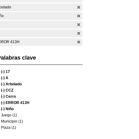
bolado
ño
RROR 413H
alabras clave
(-)
17
(-)
A
(-)
Arbolado
(-)
CCZ
(-)
Cerro
(-)
ERROR 413H
(-)
Niño
Juego (1)
Municipio (1)
Plaza (1)