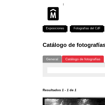
Exposiciones
Fotografías del CdF
Catálogo de fotografía
General
Catálogo de fotografías
Resultados
1
-
1
de
1