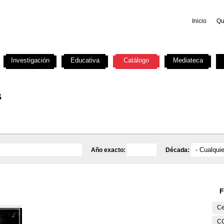
Inicio
Qu
Investigación
Educativa
Catálogo
Mediateca
s
Año exacto:
Década:
F
Ce
C