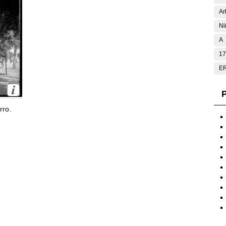
Ar
Ni
A
17
E
P
rro.