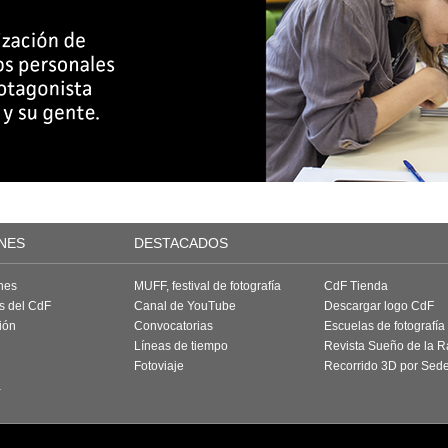
NES
DESTACADOS
nes
MUFF, festival de fotografía
CdF Tienda
as del CdF
Canal de YouTube
Descargar logo CdF
ión
Convocatorias
Escuelas de fotografía
Líneas de tiempo
Revista Sueño de la 
Fotoviaje
Recorrido 3D por Sed
a