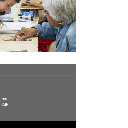
Razón
e CdF