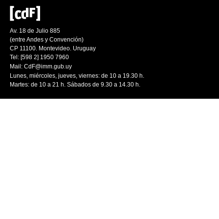
Av. 18 de Julio 885
(entre Andes y Convención)
CP 11100. Montevideo. Uruguay
Tel: [598 2] 1950 7960
Mail:
CdF@imm.gub.uy
Lunes, miércoles, jueves, viernes: de 10 a 19.30 h.
Martes: de 10 a 21 h. Sábados de 9.30 a 14.30 h.