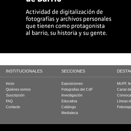
INSTITUCIONALES
SECCIONES
DESTA
Inicio
Exposiciones
MUFF, fes
Quiénes somos
Fotografías del CdF
Canal d
Suscripción
Investigación
Convoca
FAQ
Educativa
Líneas d
Contacto
Catálogo
Fotoviaj
Mediateca