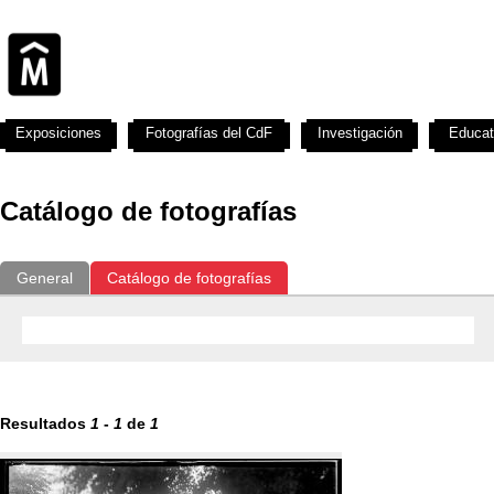
Exposiciones
Fotografías del CdF
Investigación
Educat
Catálogo de fotografías
General
Catálogo de fotografías
Resultados
1
-
1
de
1