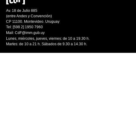
Av. 18 de Julio 885
(entre Andes y Convención)
CP 11100. Montevideo. Uruguay
Tel: [598 2] 1950 7960
Mail:
CdF@imm.gub.uy
Lunes, miércoles, jueves, viernes: de 10 a 19.30 h.
Martes: de 10 a 21 h. Sábados de 9.30 a 14.30 h.