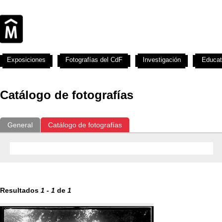
Exposiciones
Fotografías del CdF
Investigación
Educat
Catálogo de fotografías
General
Catálogo de fotografías
Resultados
1
-
1
de
1