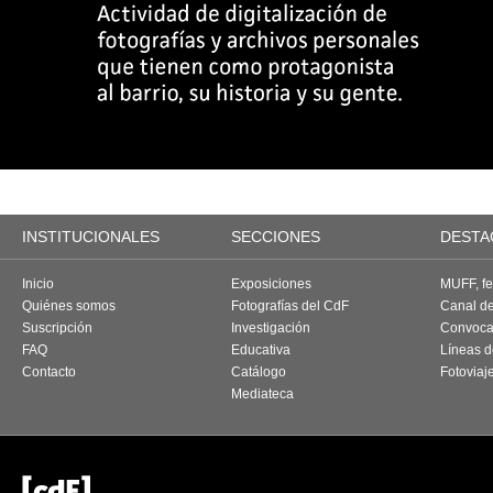
INSTITUCIONALES
SECCIONES
DESTA
Inicio
Exposiciones
MUFF, fes
Quiénes somos
Fotografías del CdF
Canal d
Suscripción
Investigación
Convoca
FAQ
Educativa
Líneas d
Contacto
Catálogo
Fotoviaj
Mediateca