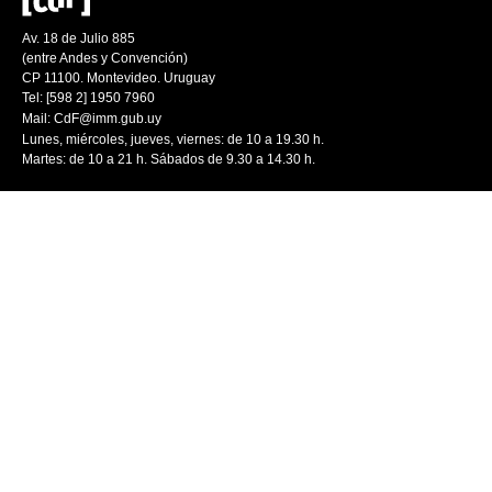
Av. 18 de Julio 885
(entre Andes y Convención)
CP 11100. Montevideo. Uruguay
Tel: [598 2] 1950 7960
Mail:
CdF@imm.gub.uy
Lunes, miércoles, jueves, viernes: de 10 a 19.30 h.
Martes: de 10 a 21 h. Sábados de 9.30 a 14.30 h.