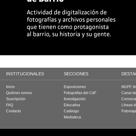
INSTITUCIONALES
SECCIONES
DESTA
Inicio
Exposiciones
MUFF, fes
Quiénes somos
Fotografías del CdF
Canal d
Suscripción
Investigación
Convoca
FAQ
Educativa
Líneas d
Contacto
Catálogo
Fotoviaj
Mediateca