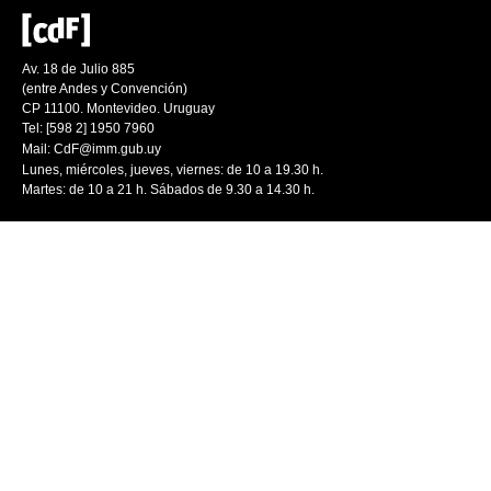
Av. 18 de Julio 885
(entre Andes y Convención)
CP 11100. Montevideo. Uruguay
Tel: [598 2] 1950 7960
Mail:
CdF@imm.gub.uy
Lunes, miércoles, jueves, viernes: de 10 a 19.30 h.
Martes: de 10 a 21 h. Sábados de 9.30 a 14.30 h.