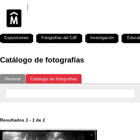
Exposiciones
Fotografías del CdF
Investigación
Educat
Catálogo de fotografías
General
Catálogo de fotografías
Resultados
1
-
1
de
1