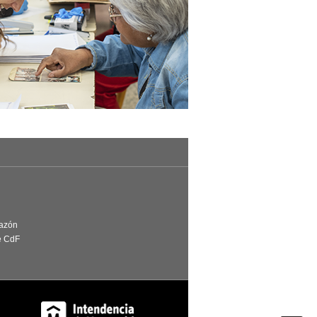
Razón
e CdF