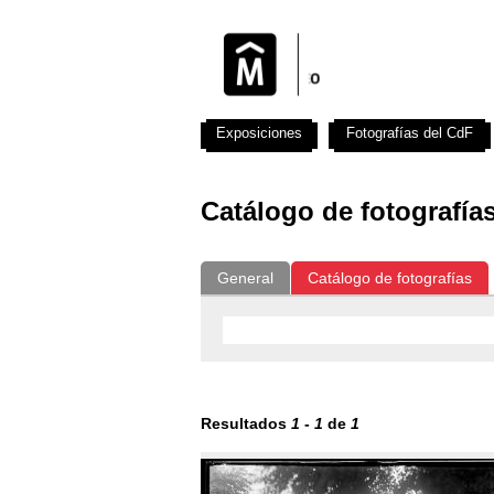
Exposiciones
Fotografías del CdF
Catálogo de fotografía
General
Catálogo de fotografías
Resultados
1
-
1
de
1