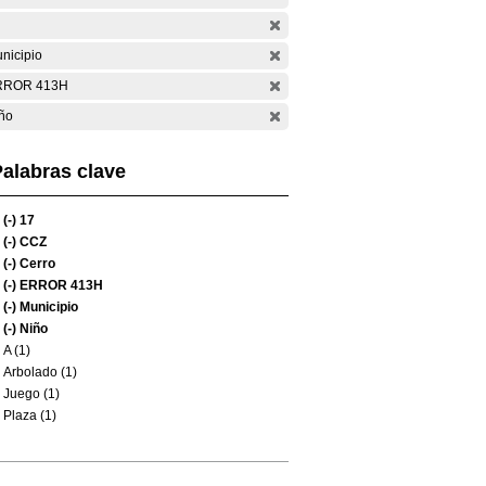
nicipio
RROR 413H
ño
alabras clave
(-)
17
(-)
CCZ
(-)
Cerro
(-)
ERROR 413H
(-)
Municipio
(-)
Niño
A (1)
Arbolado (1)
Juego (1)
Plaza (1)