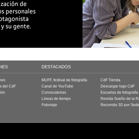
NES
DESTACADOS
nes
MUFF, festival de fotografía
CdF Tienda
as del CdF
Canal de YouTube
Descargar logo CdF
ión
Convocatorias
Escuelas de fotografía
Líneas de tiempo
Revista Sueño de la 
Fotoviaje
Recorrido 3D por Sed
a