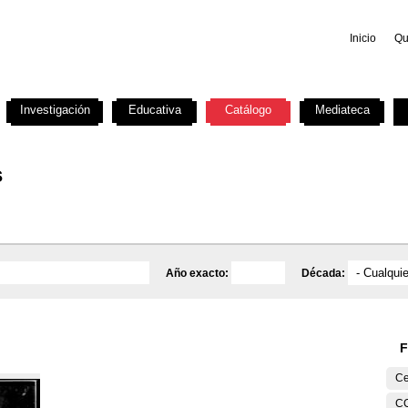
Inicio
Qu
Investigación
Educativa
Catálogo
Mediateca
s
Año exacto:
Década:
F
Ce
C