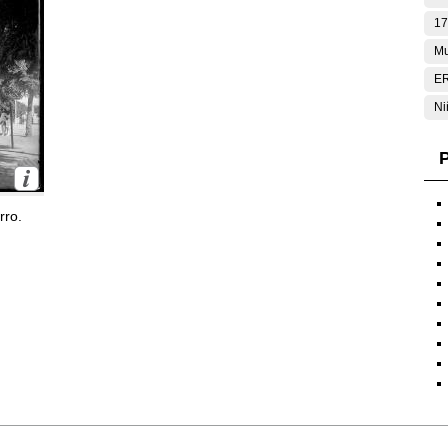
17
Mu
E
Ni
P
rro.