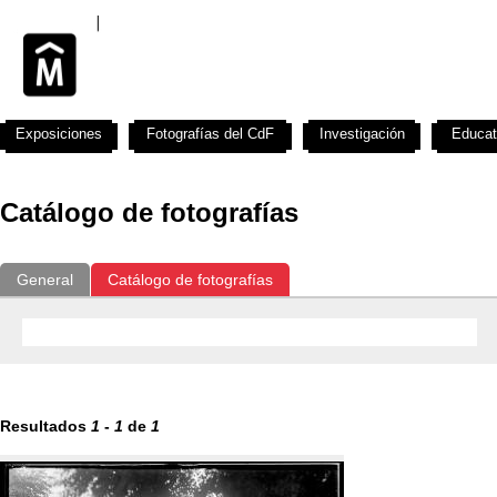
Exposiciones
Fotografías del CdF
Investigación
Educat
Catálogo de fotografías
General
Catálogo de fotografías
Resultados
1
-
1
de
1