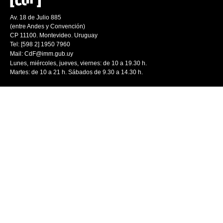
Av. 18 de Julio 885
(entre Andes y Convención)
CP 11100. Montevideo. Uruguay
Tel: [598 2] 1950 7960
Mail:
CdF@imm.gub.uy
Lunes, miércoles, jueves, viernes: de 10 a 19.30 h.
Martes: de 10 a 21 h. Sábados de 9.30 a 14.30 h.