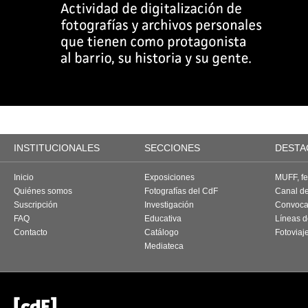
INSTITUCIONALES
SECCIONES
DESTA
Inicio
Exposiciones
MUFF, fes
Quiénes somos
Fotografías del CdF
Canal d
Suscripción
Investigación
Convoca
FAQ
Educativa
Líneas d
Contacto
Catálogo
Fotoviaj
Mediateca