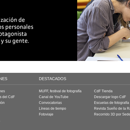
NES
DESTACADOS
nes
MUFF, festival de fotografía
CdF Tienda
as del CdF
Canal de YouTube
Descargar logo CdF
ión
Convocatorias
Escuelas de fotografía
Líneas de tiempo
Revista Sueño de la 
Fotoviaje
Recorrido 3D por Sed
a