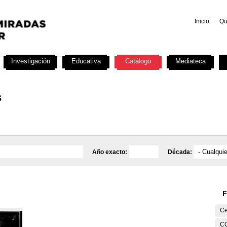
Inicio
Qu
Investigación
Educativa
Catálogo
Mediateca
s
Año exacto:
Década:
F
Ce
C