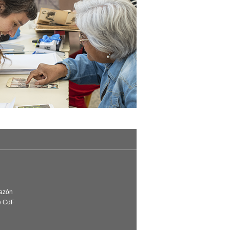
Razón
e CdF