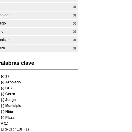
bolado
ego
ño
nicipio
aza
alabras clave
(-)
17
(-)
Arbolado
(-)
CCZ
(-)
Cerro
(-)
Juego
(-)
Municipio
(-)
Niño
(-)
Plaza
A (1)
ERROR 413H (1)