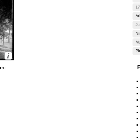
17
Ar
Ju
Ni
Mu
Pl
P
rro.