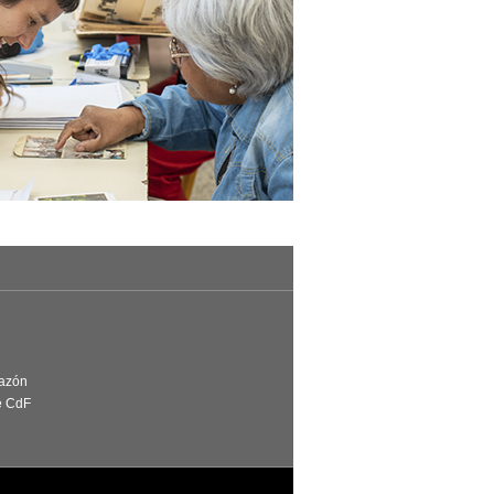
Razón
e CdF