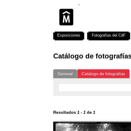
Exposiciones
Fotografías del CdF
Catálogo de fotografía
General
Catálogo de fotografías
Resultados
1
-
1
de
1