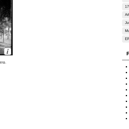
17
Ar
Ju
Mu
E
P
rro.