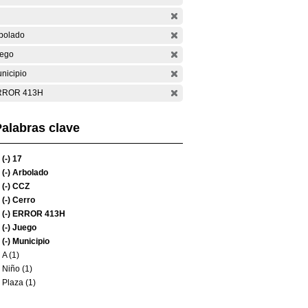
bolado
ego
nicipio
RROR 413H
alabras clave
(-)
17
(-)
Arbolado
(-)
CCZ
(-)
Cerro
(-)
ERROR 413H
(-)
Juego
(-)
Municipio
A (1)
Niño (1)
Plaza (1)