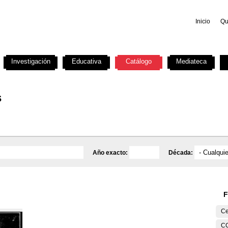
Inicio
Qu
Investigación
Educativa
Catálogo
Mediateca
s
Año exacto:
Década:
F
Ce
C