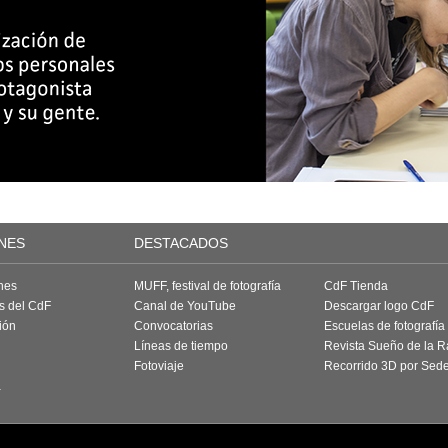
NES
DESTACADOS
nes
MUFF, festival de fotografía
CdF Tienda
as del CdF
Canal de YouTube
Descargar logo CdF
ión
Convocatorias
Escuelas de fotografía
Líneas de tiempo
Revista Sueño de la 
Fotoviaje
Recorrido 3D por Sed
a