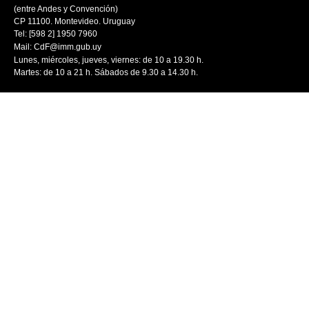
(entre Andes y Convención)
CP 11100. Montevideo. Uruguay
Tel: [598 2] 1950 7960
Mail:
CdF@imm.gub.uy
Lunes, miércoles, jueves, viernes: de 10 a 19.30 h.
Martes: de 10 a 21 h. Sábados de 9.30 a 14.30 h.