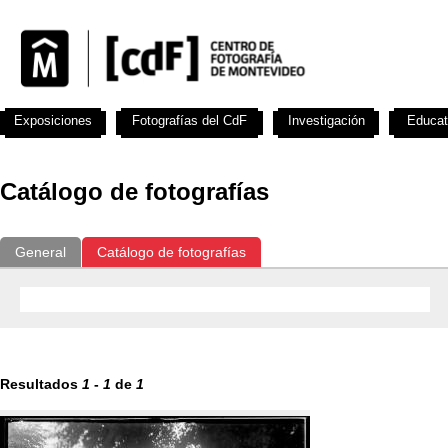
Exposiciones
Fotografías del CdF
Investigación
Educat
Catálogo de fotografías
General
Catálogo de fotografías
Resultados
1
-
1
de
1