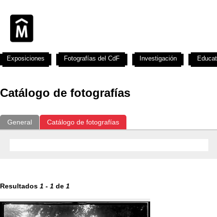
Exposiciones
Fotografías del CdF
Investigación
Educat
Catálogo de fotografías
General
Catálogo de fotografías
Resultados
1
-
1
de
1