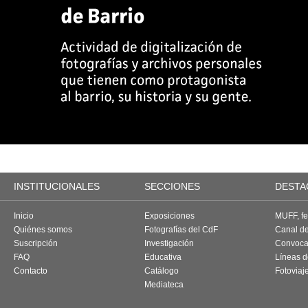
INSTITUCIONALES
SECCIONES
DESTA
Inicio
Exposiciones
MUFF, fes
Quiénes somos
Fotografías del CdF
Canal d
Suscripción
Investigación
Convoca
FAQ
Educativa
Líneas d
Contacto
Catálogo
Fotoviaj
Mediateca