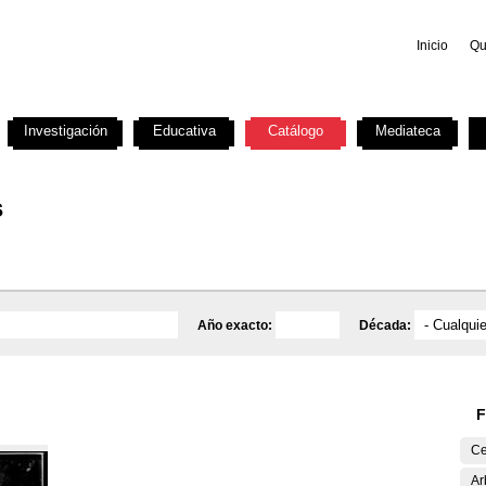
Inicio
Qu
Investigación
Educativa
Catálogo
Mediateca
s
Año exacto:
Década:
F
Ce
Ar