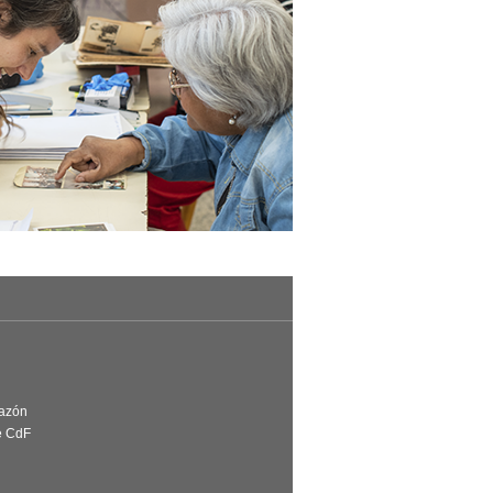
Razón
e CdF