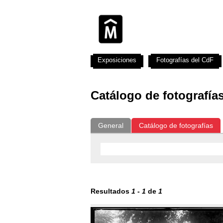
Exposiciones
Fotografías del CdF
Catálogo de fotografía
General
Catálogo de fotografías
Resultados
1
-
1
de
1