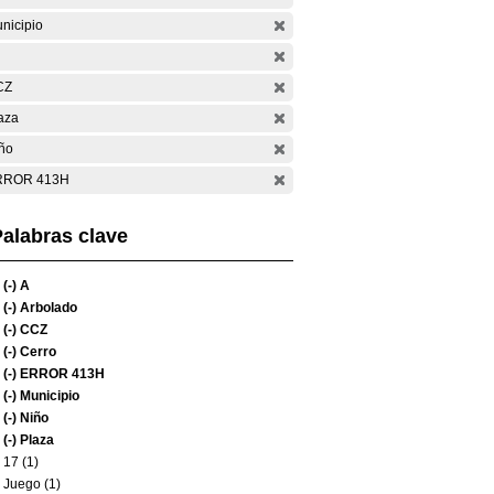
nicipio
CZ
aza
ño
RROR 413H
alabras clave
(-)
A
(-)
Arbolado
(-)
CCZ
(-)
Cerro
(-)
ERROR 413H
(-)
Municipio
(-)
Niño
(-)
Plaza
17 (1)
Juego (1)