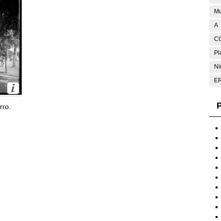
Mu
A
C
Pl
Ni
E
P
rro.