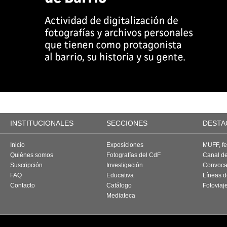
INSTITUCIONALES
SECCIONES
DESTA
Inicio
Exposiciones
MUFF, fes
Quiénes somos
Fotografías del CdF
Canal d
Suscripción
Investigación
Convoca
FAQ
Educativa
Líneas d
Contacto
Catálogo
Fotoviaj
Mediateca