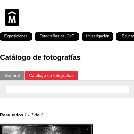
Exposiciones
Fotografías del CdF
Investigación
Educat
Catálogo de fotografías
General
Catálogo de fotografías
Resultados
1
-
1
de
1