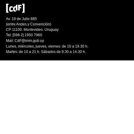
Av. 18 de Julio 885
(entre Andes y Convención)
CP 11100. Montevideo. Uruguay
Tel: [598 2] 1950 7960
Mail:
CdF@imm.gub.uy
Lunes, miércoles, jueves, viernes: de 10 a 19.30 h.
Martes: de 10 a 21 h. Sábados de 9.30 a 14.30 h.