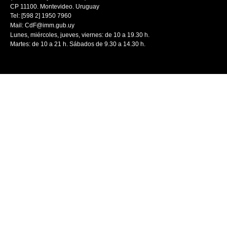
CP 11100. Montevideo. Uruguay
Tel: [598 2] 1950 7960
Mail:
CdF@imm.gub.uy
Lunes, miércoles, jueves, viernes: de 10 a 19.30 h.
Martes: de 10 a 21 h. Sábados de 9.30 a 14.30 h.