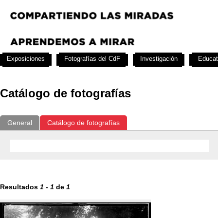
Exposiciones
Fotografías del CdF
Investigación
Educat
Catálogo de fotografías
General
Catálogo de fotografías
Resultados
1
-
1
de
1