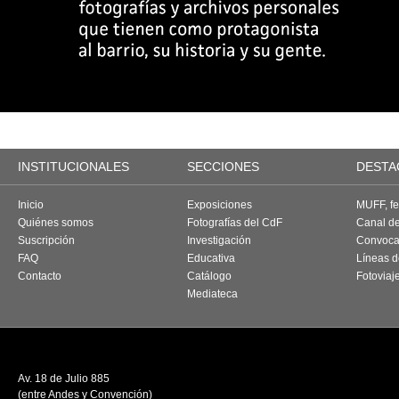
INSTITUCIONALES
SECCIONES
DESTA
Inicio
Exposiciones
MUFF, fes
Quiénes somos
Fotografías del CdF
Canal d
Suscripción
Investigación
Convoca
FAQ
Educativa
Líneas d
Contacto
Catálogo
Fotoviaj
Mediateca
Av. 18 de Julio 885
(entre Andes y Convención)