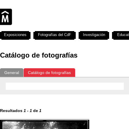
Exposiciones
Fotografías del CdF
Investigación
Educat
Catálogo de fotografías
General
Catálogo de fotografías
Resultados
1
-
1
de
1