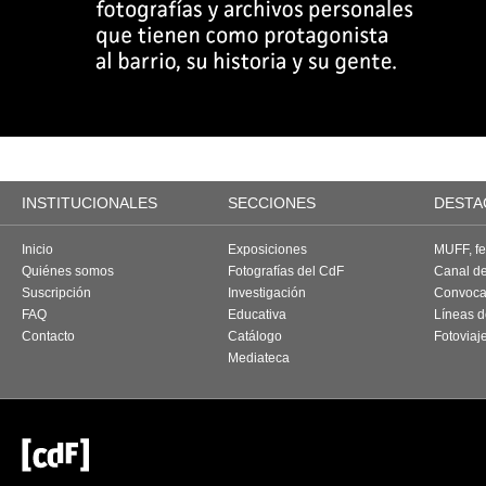
INSTITUCIONALES
SECCIONES
DESTA
Inicio
Exposiciones
MUFF, fes
Quiénes somos
Fotografías del CdF
Canal d
Suscripción
Investigación
Convoca
FAQ
Educativa
Líneas d
Contacto
Catálogo
Fotoviaj
Mediateca