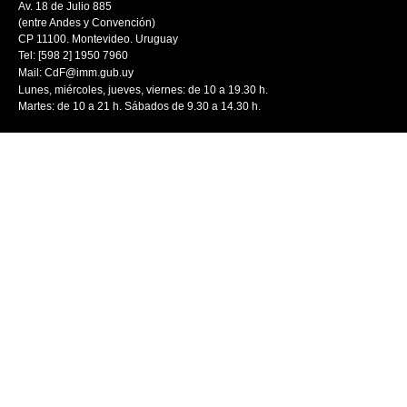
Av. 18 de Julio 885
(entre Andes y Convención)
CP 11100. Montevideo. Uruguay
Tel: [598 2] 1950 7960
Mail:
CdF@imm.gub.uy
Lunes, miércoles, jueves, viernes: de 10 a 19.30 h.
Martes: de 10 a 21 h. Sábados de 9.30 a 14.30 h.