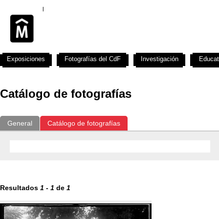
Exposiciones
Fotografías del CdF
Investigación
Educat
Catálogo de fotografías
General
Catálogo de fotografías
Resultados
1
-
1
de
1