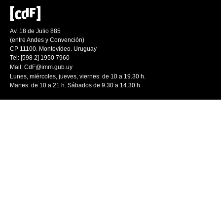
Av. 18 de Julio 885
(entre Andes y Convención)
CP 11100. Montevideo. Uruguay
Tel: [598 2] 1950 7960
Mail:
CdF@imm.gub.uy
Lunes, miércoles, jueves, viernes: de 10 a 19.30 h.
Martes: de 10 a 21 h. Sábados de 9.30 a 14.30 h.