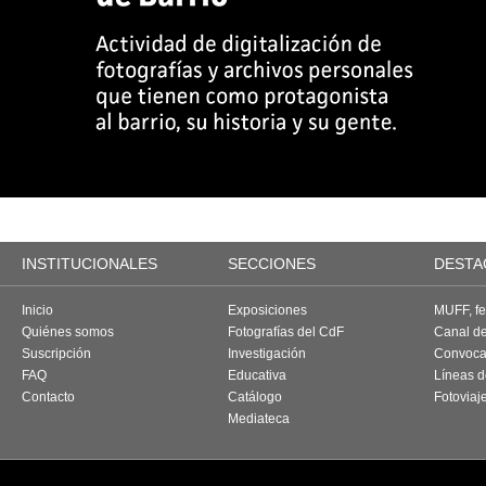
INSTITUCIONALES
SECCIONES
DESTA
Inicio
Exposiciones
MUFF, fes
Quiénes somos
Fotografías del CdF
Canal d
Suscripción
Investigación
Convoca
FAQ
Educativa
Líneas d
Contacto
Catálogo
Fotoviaj
Mediateca