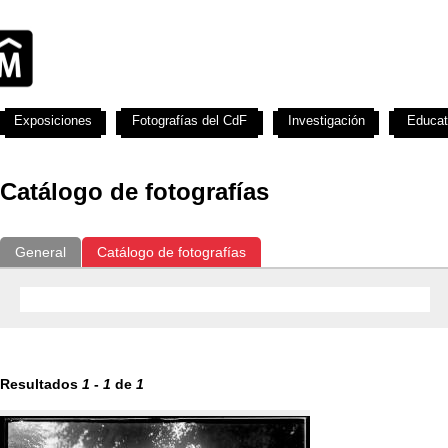
Exposiciones
Fotografías del CdF
Investigación
Educat
Catálogo de fotografías
General
Catálogo de fotografías
Resultados
1
-
1
de
1