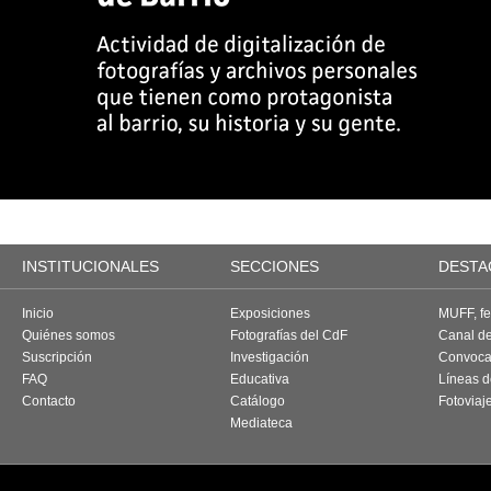
INSTITUCIONALES
SECCIONES
DESTA
Inicio
Exposiciones
MUFF, fes
Quiénes somos
Fotografías del CdF
Canal d
Suscripción
Investigación
Convoca
FAQ
Educativa
Líneas d
Contacto
Catálogo
Fotoviaj
Mediateca