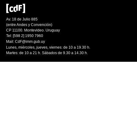
Av. 18 de Julio 885
(entre Andes y Convención)
CP 11100. Montevideo. Uruguay
Tel: [598 2] 1950 7960
Mail:
CdF@imm.gub.uy
Lunes, miércoles, jueves, viernes: de 10 a 19.30 h.
Martes: de 10 a 21 h. Sábados de 9.30 a 14.30 h.