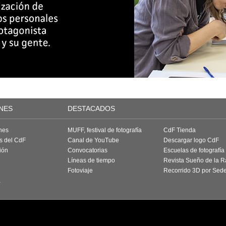
NES
DESTACADOS
nes
MUFF, festival de fotografía
CdF Tienda
as del CdF
Canal de YouTube
Descargar logo CdF
ión
Convocatorias
Escuelas de fotografía
Líneas de tiempo
Revista Sueño de la 
Fotoviaje
Recorrido 3D por Sed
a