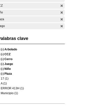
CZ
ño
aza
ego
alabras clave
(-)
Arbolado
(-)
CCZ
(-)
Cerro
(-)
Juego
(-)
Niño
(-)
Plaza
17 (1)
A (1)
ERROR 413H (1)
Municipio (1)