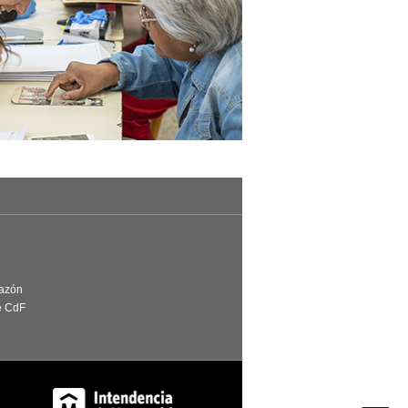
Razón
e CdF