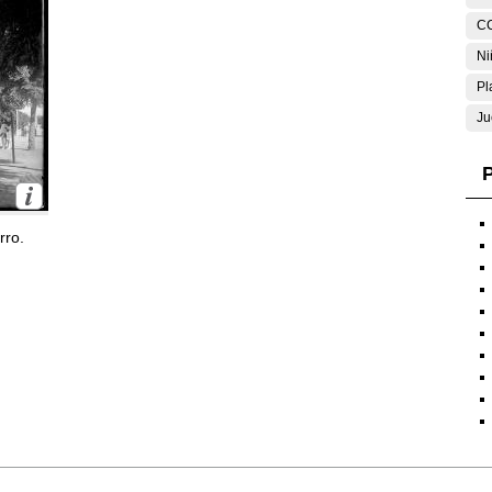
C
Ni
Pl
Ju
P
rro.