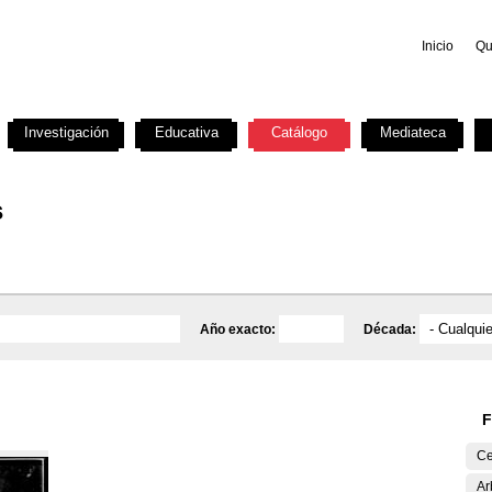
Inicio
Qu
Investigación
Educativa
Catálogo
Mediateca
s
Año exacto:
Década:
F
Ce
Ar