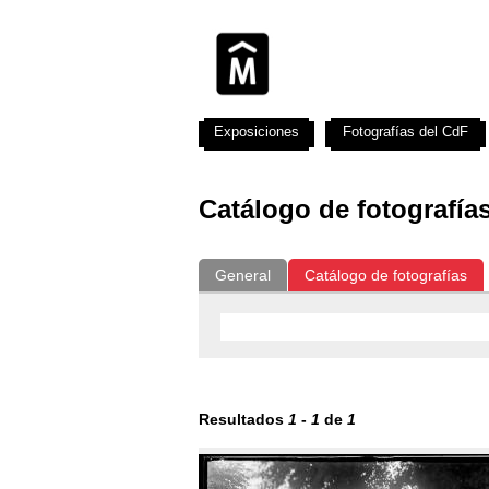
Exposiciones
Fotografías del CdF
Catálogo de fotografía
General
Catálogo de fotografías
Resultados
1
-
1
de
1