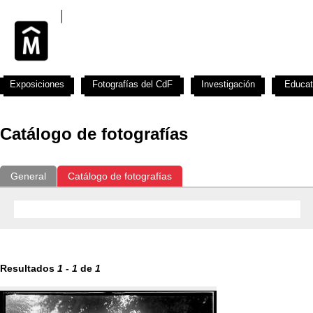
Exposiciones
Fotografías del CdF
Investigación
Educat
Catálogo de fotografías
General
Catálogo de fotografías
Resultados
1
-
1
de
1