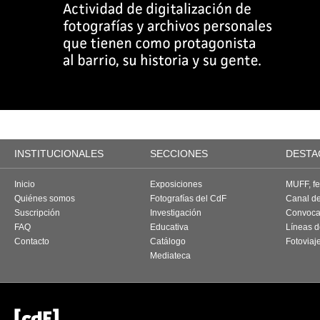
INSTITUCIONALES
SECCIONES
DESTA
Inicio
Exposiciones
MUFF, fes
Quiénes somos
Fotografías del CdF
Canal d
Suscripción
Investigación
Convoca
FAQ
Educativa
Líneas d
Contacto
Catálogo
Fotoviaj
Mediateca