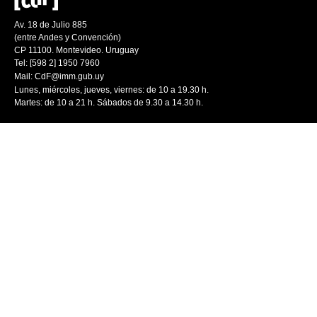
Av. 18 de Julio 885
(entre Andes y Convención)
CP 11100. Montevideo. Uruguay
Tel: [598 2] 1950 7960
Mail:
CdF@imm.gub.uy
Lunes, miércoles, jueves, viernes: de 10 a 19.30 h.
Martes: de 10 a 21 h. Sábados de 9.30 a 14.30 h.