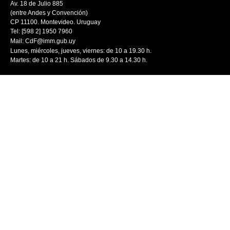
Av. 18 de Julio 885
(entre Andes y Convención)
CP 11100. Montevideo. Uruguay
Tel: [598 2] 1950 7960
Mail:
CdF@imm.gub.uy
Lunes, miércoles, jueves, viernes: de 10 a 19.30 h.
Martes: de 10 a 21 h. Sábados de 9.30 a 14.30 h.