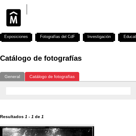
Exposiciones
Fotografías del CdF
Investigación
Educat
Catálogo de fotografías
General
Catálogo de fotografías
Resultados
1
-
1
de
1