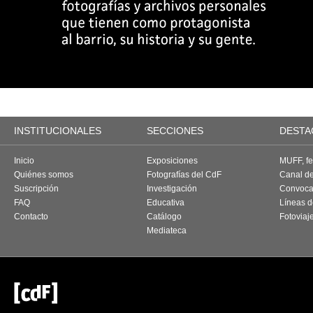
INSTITUCIONALES
SECCIONES
DESTA
Inicio
Exposiciones
MUFF, fes
Quiénes somos
Fotografías del CdF
Canal d
Suscripción
Investigación
Convoca
FAQ
Educativa
Líneas d
Contacto
Catálogo
Fotoviaj
Mediateca