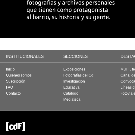
INSTITUCIONALES
SECCIONES
DESTA
Inicio
Exposiciones
MUFF, fes
Quiénes somos
Fotografías del CdF
Canal d
Suscripción
Investigación
Convoca
FAQ
Educativa
Líneas d
Contacto
Catálogo
Fotoviaj
Mediateca