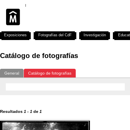
Exposiciones
Fotografías del CdF
Investigación
Educat
Catálogo de fotografías
General
Catálogo de fotografías
Resultados
1
-
1
de
1