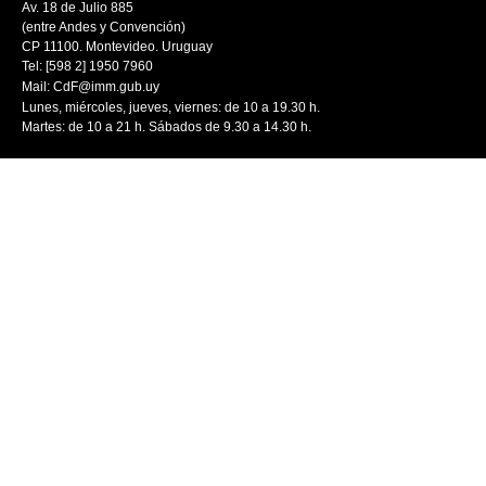
Av. 18 de Julio 885
(entre Andes y Convención)
CP 11100. Montevideo. Uruguay
Tel: [598 2] 1950 7960
Mail:
CdF@imm.gub.uy
Lunes, miércoles, jueves, viernes: de 10 a 19.30 h.
Martes: de 10 a 21 h. Sábados de 9.30 a 14.30 h.