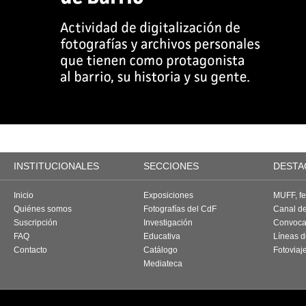
INSTITUCIONALES
SECCIONES
DESTA
Inicio
Exposiciones
MUFF, fes
Quiénes somos
Fotografías del CdF
Canal d
Suscripción
Investigación
Convoca
FAQ
Educativa
Líneas d
Contacto
Catálogo
Fotoviaj
Mediateca