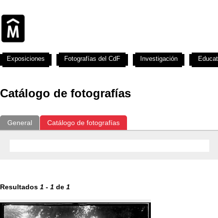
Exposiciones
Fotografías del CdF
Investigación
Educat
Catálogo de fotografías
General
Catálogo de fotografías
Resultados
1
-
1
de
1