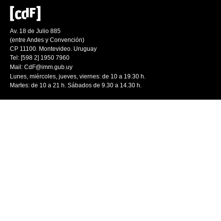
Av. 18 de Julio 885
(entre Andes y Convención)
CP 11100. Montevideo. Uruguay
Tel: [598 2] 1950 7960
Mail:
CdF@imm.gub.uy
Lunes, miércoles, jueves, viernes: de 10 a 19.30 h.
Martes: de 10 a 21 h. Sábados de 9.30 a 14.30 h.