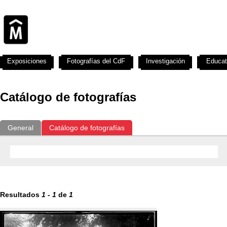
Exposiciones
Fotografías del CdF
Investigación
Educat
Catálogo de fotografías
General
Catálogo de fotografías
Resultados
1
-
1
de
1