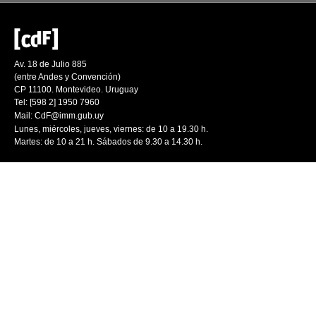
Av. 18 de Julio 885
(entre Andes y Convención)
CP 11100. Montevideo. Uruguay
Tel: [598 2] 1950 7960
Mail:
CdF@imm.gub.uy
Lunes, miércoles, jueves, viernes: de 10 a 19.30 h.
Martes: de 10 a 21 h. Sábados de 9.30 a 14.30 h.