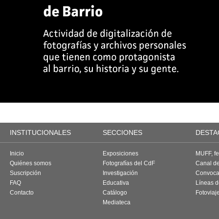
INSTITUCIONALES
SECCIONES
DESTA
Inicio
Exposiciones
MUFF, fes
Quiénes somos
Fotografías del CdF
Canal d
Suscripción
Investigación
Convoca
FAQ
Educativa
Líneas d
Contacto
Catálogo
Fotoviaj
Mediateca