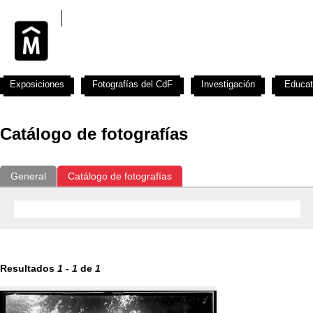
Exposiciones
Fotografías del CdF
Investigación
Educat
Catálogo de fotografías
General
Catálogo de fotografías
Resultados
1
-
1
de
1