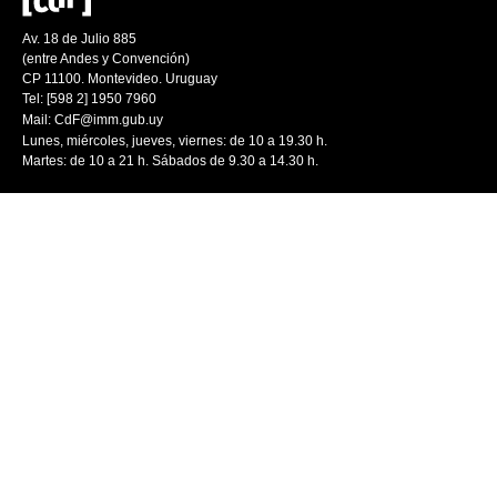
Av. 18 de Julio 885
(entre Andes y Convención)
CP 11100. Montevideo. Uruguay
Tel: [598 2] 1950 7960
Mail:
CdF@imm.gub.uy
Lunes, miércoles, jueves, viernes: de 10 a 19.30 h.
Martes: de 10 a 21 h. Sábados de 9.30 a 14.30 h.