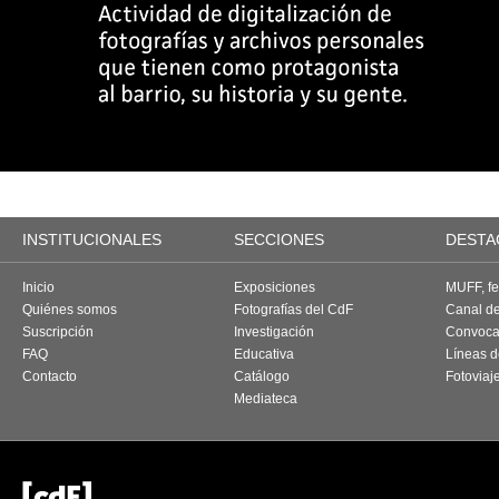
INSTITUCIONALES
SECCIONES
DESTA
Inicio
Exposiciones
MUFF, fes
Quiénes somos
Fotografías del CdF
Canal d
Suscripción
Investigación
Convoca
FAQ
Educativa
Líneas d
Contacto
Catálogo
Fotoviaj
Mediateca