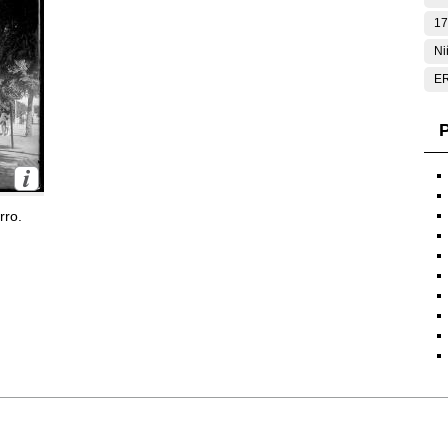
17
Ni
E
P
rro.