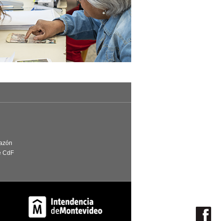
Razón
e CdF