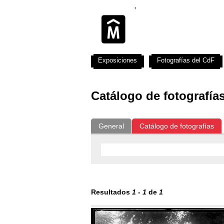
Exposiciones
Fotografías del CdF
Catálogo de fotografía
General
Catálogo de fotografías
Resultados
1
-
1
de
1