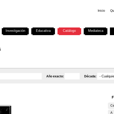
Inicio
Qu
Investigación
Educativa
Catálogo
Mediateca
s
Año exacto:
Década:
F
Ce
A