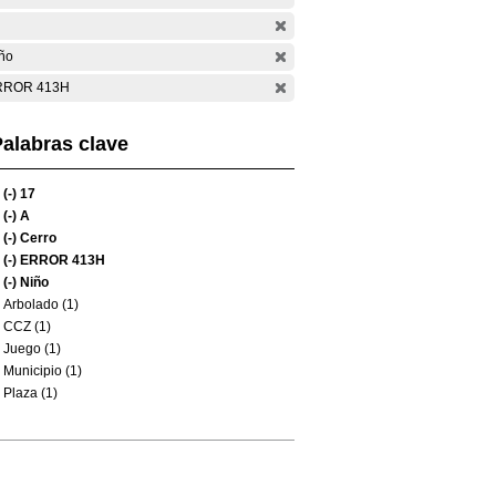
ño
RROR 413H
alabras clave
(-)
17
(-)
A
(-)
Cerro
(-)
ERROR 413H
(-)
Niño
Arbolado (1)
CCZ (1)
Juego (1)
Municipio (1)
Plaza (1)