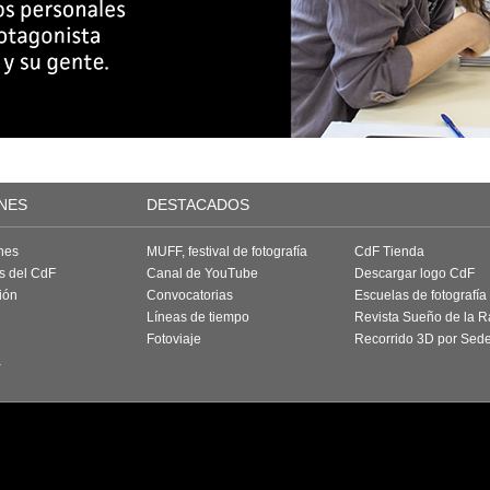
NES
DESTACADOS
nes
MUFF, festival de fotografía
CdF Tienda
as del CdF
Canal de YouTube
Descargar logo CdF
ión
Convocatorias
Escuelas de fotografía
Líneas de tiempo
Revista Sueño de la 
Fotoviaje
Recorrido 3D por Sed
a