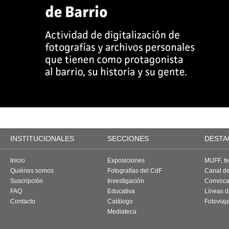
INSTITUCIONALES
SECCIONES
DESTA
Inicio
Exposiciones
MUFF, fes
Quiénes somos
Fotografías del CdF
Canal d
Suscripción
Investigación
Convoca
FAQ
Educativa
Líneas d
Contacto
Catálogo
Fotoviaj
Mediateca