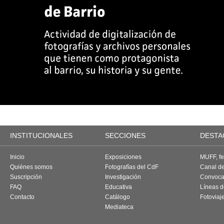
INSTITUCIONALES
SECCIONES
DESTA
Inicio
Exposiciones
MUFF, fes
Quiénes somos
Fotografías del CdF
Canal d
Suscripción
Investigación
Convoca
FAQ
Educativa
Líneas d
Contacto
Catálogo
Fotoviaj
Mediateca