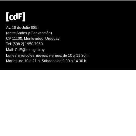
Av. 18 de Julio 885
(entre Andes y Convención)
CP 11100. Montevideo. Uruguay
Tel: [598 2] 1950 7960
Mail:
CdF@imm.gub.uy
Lunes, miércoles, jueves, viernes: de 10 a 19.30 h.
Martes: de 10 a 21 h. Sábados de 9.30 a 14.30 h.