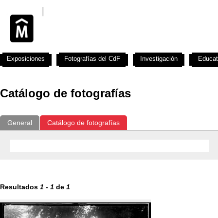
Exposiciones
Fotografías del CdF
Investigación
Educat
Catálogo de fotografías
General
Catálogo de fotografías
Resultados
1
-
1
de
1