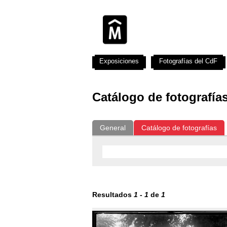
Exposiciones
Fotografías del CdF
Catálogo de fotografía
General
Catálogo de fotografías
Resultados
1
-
1
de
1