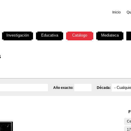
Inicio
Qu
Investigación
Educativa
Catálogo
Mediateca
s
Año exacto:
Década:
F
Ce
17