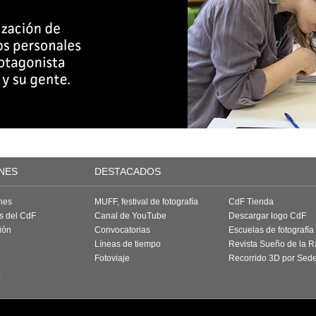
NES
DESTACADOS
nes
MUFF, festival de fotografía
CdF Tienda
as del CdF
Canal de YouTube
Descargar logo CdF
ión
Convocatorias
Escuelas de fotografía
Líneas de tiempo
Revista Sueño de la 
Fotoviaje
Recorrido 3D por Sed
a