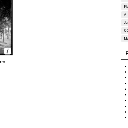
Pl
A
Ju
C
Mu
P
rro.