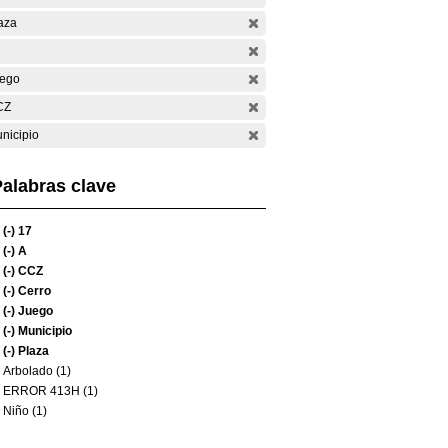
aza
ego
CZ
nicipio
alabras clave
(-)
17
(-)
A
(-)
CCZ
(-)
Cerro
(-)
Juego
(-)
Municipio
(-)
Plaza
Arbolado (1)
ERROR 413H (1)
Niño (1)