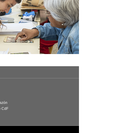
Razón
e CdF