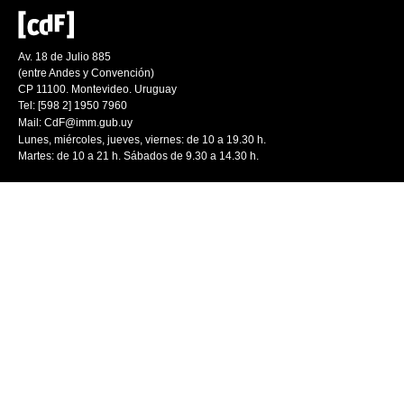
Av. 18 de Julio 885
(entre Andes y Convención)
CP 11100. Montevideo. Uruguay
Tel: [598 2] 1950 7960
Mail:
CdF@imm.gub.uy
Lunes, miércoles, jueves, viernes: de 10 a 19.30 h.
Martes: de 10 a 21 h. Sábados de 9.30 a 14.30 h.