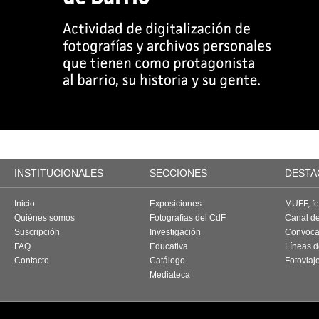
INSTITUCIONALES
SECCIONES
DESTA
Inicio
Exposiciones
MUFF, fes
Quiénes somos
Fotografías del CdF
Canal d
Suscripción
Investigación
Convoca
FAQ
Educativa
Líneas d
Contacto
Catálogo
Fotoviaj
Mediateca