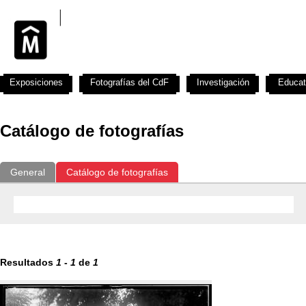
Exposiciones
Fotografías del CdF
Investigación
Educat
Catálogo de fotografías
General
Catálogo de fotografías
Resultados
1
-
1
de
1