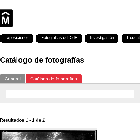
Exposiciones
Fotografías del CdF
Investigación
Educat
Catálogo de fotografías
General
Catálogo de fotografías
Resultados
1
-
1
de
1