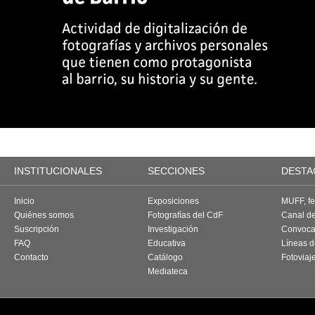
INSTITUCIONALES
SECCIONES
DESTA
Inicio
Exposiciones
MUFF, fes
Quiénes somos
Fotografías del CdF
Canal d
Suscripción
Investigación
Convoca
FAQ
Educativa
Líneas d
Contacto
Catálogo
Fotoviaj
Mediateca