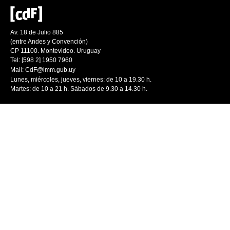
Av. 18 de Julio 885
(entre Andes y Convención)
CP 11100. Montevideo. Uruguay
Tel: [598 2] 1950 7960
Mail:
CdF@imm.gub.uy
Lunes, miércoles, jueves, viernes: de 10 a 19.30 h.
Martes: de 10 a 21 h. Sábados de 9.30 a 14.30 h.