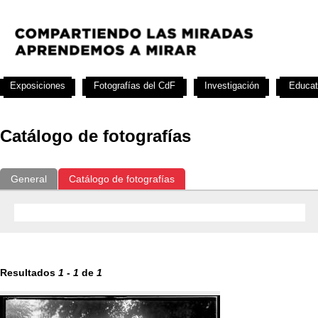
Exposiciones
Fotografías del CdF
Investigación
Educat
Catálogo de fotografías
General
Catálogo de fotografías
Resultados
1
-
1
de
1