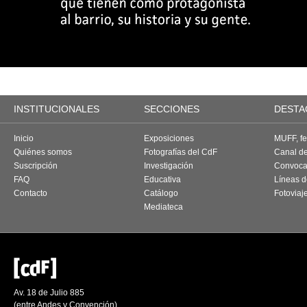
INSTITUCIONALES
SECCIONES
DESTA
Inicio
Exposiciones
MUFF, fes
Quiénes somos
Fotografías del CdF
Canal d
Suscripción
Investigación
Convoca
FAQ
Educativa
Líneas d
Contacto
Catálogo
Fotoviaj
Mediateca
Av. 18 de Julio 885
(entre Andes y Convención)