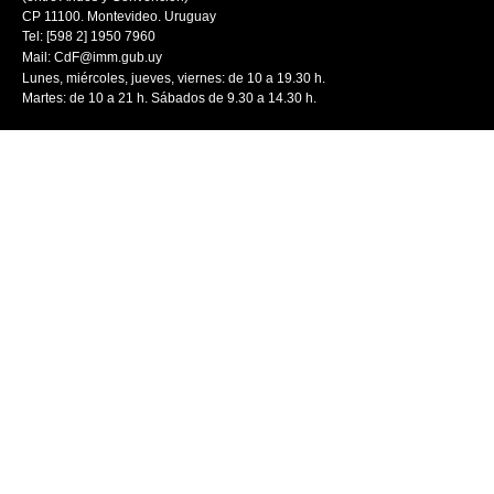
CP 11100. Montevideo. Uruguay
Tel: [598 2] 1950 7960
Mail:
CdF@imm.gub.uy
Lunes, miércoles, jueves, viernes: de 10 a 19.30 h.
Martes: de 10 a 21 h. Sábados de 9.30 a 14.30 h.