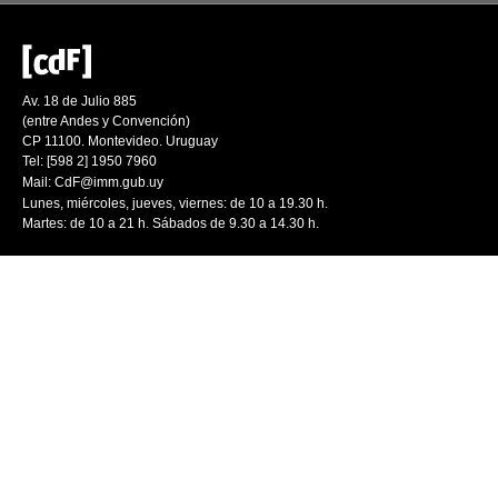
Av. 18 de Julio 885
(entre Andes y Convención)
CP 11100. Montevideo. Uruguay
Tel: [598 2] 1950 7960
Mail:
CdF@imm.gub.uy
Lunes, miércoles, jueves, viernes: de 10 a 19.30 h.
Martes: de 10 a 21 h. Sábados de 9.30 a 14.30 h.