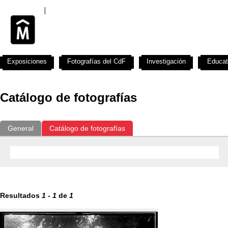
Exposiciones
Fotografías del CdF
Investigación
Educat
Catálogo de fotografías
General
Catálogo de fotografías
Resultados
1
-
1
de
1