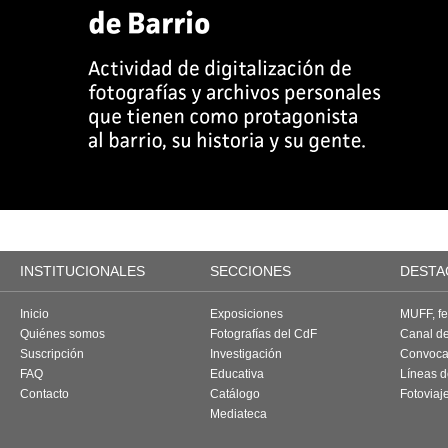
INSTITUCIONALES
SECCIONES
DESTA
Inicio
Exposiciones
MUFF, fes
Quiénes somos
Fotografías del CdF
Canal d
Suscripción
Investigación
Convoca
FAQ
Educativa
Líneas d
Contacto
Catálogo
Fotoviaj
Mediateca