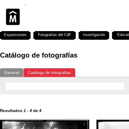
Exposiciones
Fotografías del CdF
Investigación
Educat
Catálogo de fotografías
General
Catálogo de fotografías
Resultados
1
-
4
de
4