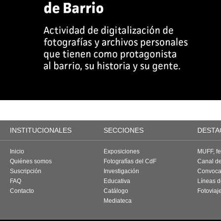
INSTITUCIONALES
SECCIONES
DESTA
Inicio
Exposiciones
MUFF, fes
Quiénes somos
Fotografías del CdF
Canal d
Suscripción
Investigación
Convoca
FAQ
Educativa
Líneas d
Contacto
Catálogo
Fotoviaj
Mediateca