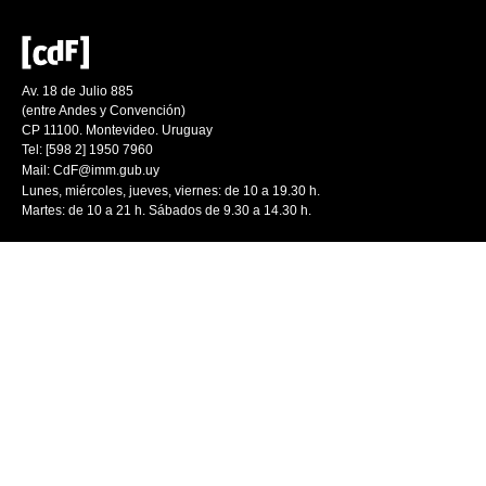
Av. 18 de Julio 885
(entre Andes y Convención)
CP 11100. Montevideo. Uruguay
Tel: [598 2] 1950 7960
Mail:
CdF@imm.gub.uy
Lunes, miércoles, jueves, viernes: de 10 a 19.30 h.
Martes: de 10 a 21 h. Sábados de 9.30 a 14.30 h.