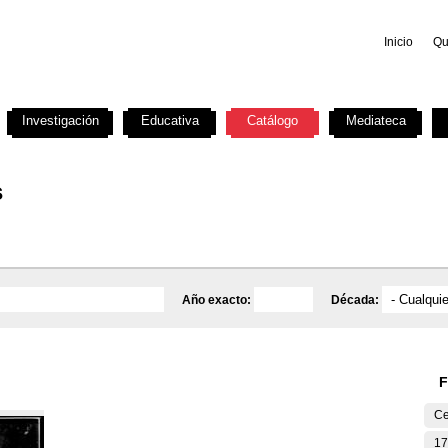
Inicio
Qu
Investigación
Educativa
Catálogo
Mediateca
s
Año exacto:
Década:
F
Ce
17