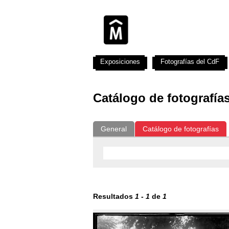
Exposiciones
Fotografías del CdF
Catálogo de fotografía
General
Catálogo de fotografías
Resultados
1
-
1
de
1