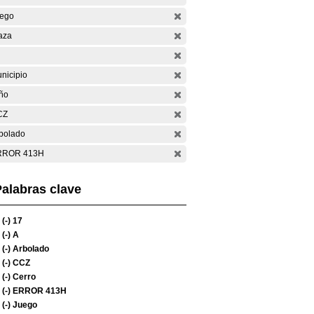
ego
aza
nicipio
ño
CZ
bolado
RROR 413H
alabras clave
(-)
17
(-)
A
(-)
Arbolado
(-)
CCZ
(-)
Cerro
(-)
ERROR 413H
(-)
Juego