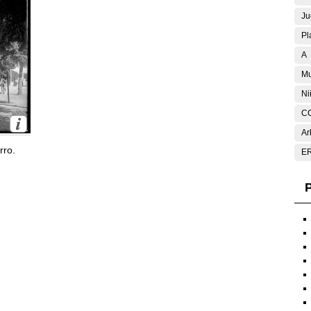
Ju
Pl
A
Mu
Ni
C
Ar
rro.
E
P