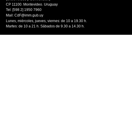
CP 11100. Montevideo. Uruguay
Tel: [598 2] 1950 7960
Mail:
CdF@imm.gub.uy
Lunes, miércoles, jueves, viernes: de 10 a 19.30 h.
Martes: de 10 a 21 h. Sábados de 9.30 a 14.30 h.